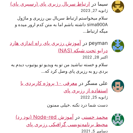
سیما
در
ارتباط سریال رزبری پای (رسپبری پای)
ژانویه 27, 2023
سلام میخواستم ارتباط سریال بین رزبری و ماژول
sima900A داشته باشم اما به متن کدم ارور میده و
میگه ارتباط…
peyman
در
آموزش رزبری پای راه اندازی هارد
درایو تحت شبکه (NAS)
اکتبر 28, 2022
سلام و خسته نباشید من تو یه ویدیو تو یوتیوب دیدم یه
بردی رو به رزبری پای وصل کرد که…
علی مسگر
در
معرفی ۱۰ پروژه کاربردی با
استفاده از رزبری پای
ژانویه 25, 2022
دست شما درد نکنه .خیلی ممنون
محمد حسنی
در
آموزش Node-red (نود رد)
محیط برنامه‌نویسی گرافیکی رزبری پای
دسامبر 5, 2021