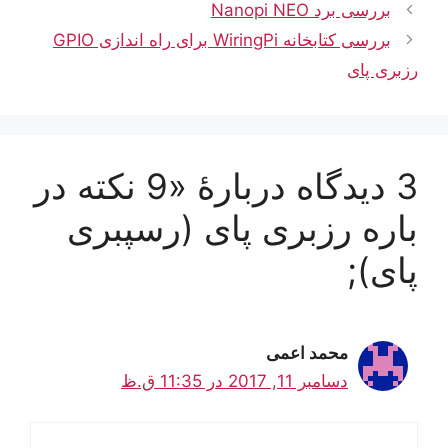
بررسی برد Nanopi NEO
بررسی کتابخانه WiringPi برای راه اندازی GPIO
رزبری پای
3 دیدگاه دربارهٔ «9 نکته در
باره رزبری پای (رسپبری
پای);
محمد اعمی
دسامبر 11, 2017 در 11:35 ق.ظ