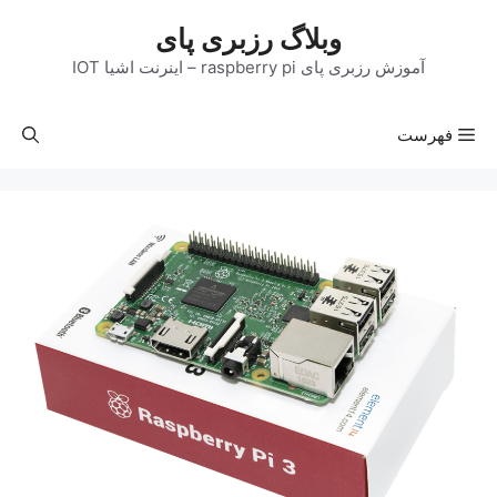
رش
وبلاگ رزبری پای
ه
حتوا
آموزش رزبری پای raspberry pi – اینرنت اشیا IOT
فهرست