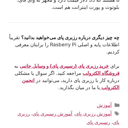
بلوتوث و پورت اینترانت هم است.
چه چیز دیگری درباره رزبری پای می‌خواهید بدانید؟
تقریباً
اطلاعات پایه و اصلی Rasberry Pi را برایتان معرفی
کردیم.
برای
خرید رزبری پای (رسپبری پای) و وسایل جانبی
به
فروشگاه الکترولب
مراجعه کنید. اگر سوال یا مشکلی
درباره کار با رزبری پای دارید، می‌توانید در
انجمن
الکترولب
با ما در میان بگذارید.
دسته‌ها
آموزش
برچسب‌ها
آموزش رزبری پای
،
آموزش رسپبری پای
،
رزبری
پای
،
رسپبری پای