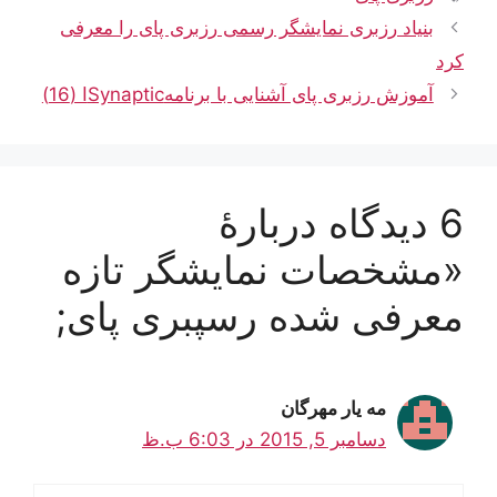
بنیاد رزبری نمایشگر رسمی رزبری پای را معرفی
کرد
آموزش رزبری پای آشنایی با برنامهSynapticا (16)
6 دیدگاه دربارهٔ
«مشخصات نمایشگر تازه
معرفی شده رسپبری پای;
مه يار مهرگان
دسامبر 5, 2015 در 6:03 ب.ظ