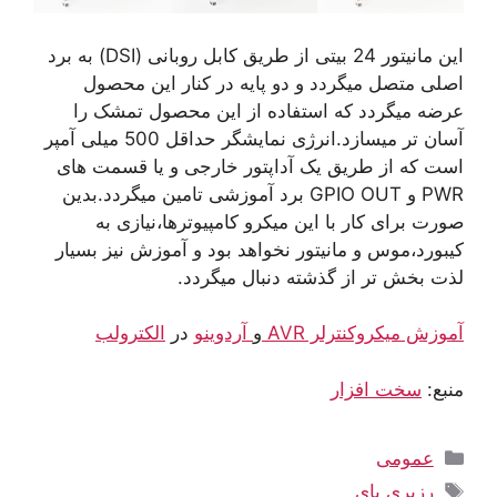
این مانیتور 24 بیتی از طریق کابل روبانی (DSI) به برد
اصلی متصل میگردد و دو پایه در کنار این محصول
عرضه میگردد که استفاده از این محصول تمشک را
آسان تر میسازد.انرژی نمایشگر حداقل 500 میلی آمپر
است که از طریق یک آداپتور خارجی و یا قسمت های
PWR و GPIO OUT برد آموزشی تامین میگردد.بدین
صورت برای کار با این میکرو کامپیوترها،نیازی به
کیبورد،موس و مانیتور نخواهد بود و آموزش نیز بسیار
لذت بخش تر از گذشته دنبال میگردد.
آموزش میکروکنترلر AVR
و
آردوینو
در
الکترولب
منبع:
سخت افزار
دسته‌ها
عمومی
برچسب‌ها
رزبری پای