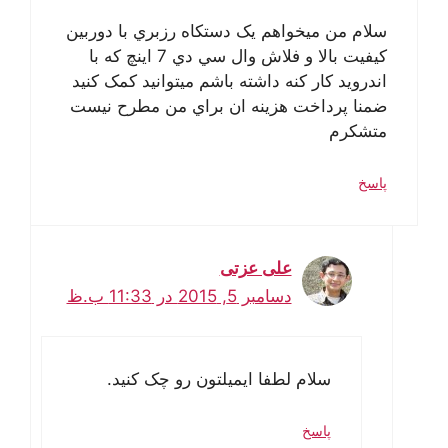
سلام من ميخواهم يک دستکاه رزبري با دوربين
کيفيت بالا و فلاش وال سي دي 7 اينچ که با
اندرويد کار کنه داشته باشم ميتوانيد کمک کنيد
ضمنا پرداخت هزينه ان براي من مطرح نيست
متشکرم
پاسخ
علی عزتی
دسامبر 5, 2015 در 11:33 ب.ظ
سلام لطفا ایمیلتون رو چک کنید.
پاسخ