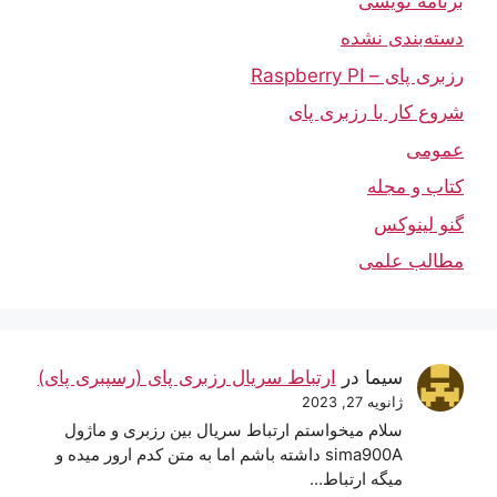
برنامه نویسی
دسته‌بندی نشده
رزبری پای – Raspberry PI
شروع کار با رزبری پای
عمومی
کتاب و مجله
گنو لینوکس
مطالب علمی
سیما
در
ارتباط سریال رزبری پای (رسپبری پای)
ژانویه 27, 2023
سلام میخواستم ارتباط سریال بین رزبری و ماژول
sima900A داشته باشم اما به متن کدم ارور میده و
میگه ارتباط…