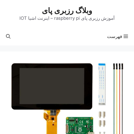
رش
وبلاگ رزبری پای
ه
حتوا
آموزش رزبری پای raspberry pi – اینرنت اشیا IOT
فهرست