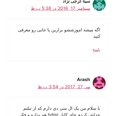
سینا گرجی نزاد
سپتامبر 17, 2016 در 5:38 ب.ظ
اگه میشه اموزششو بزارین یا جایی رو معرفی
کنید
پاسخ
Arash
می 27, 2017 در 3:54 ب.ظ
با سلام من یک ال سی دی دارم که از تبلتم
جداش کردم جای کابل hdmi هم نداره و فکر