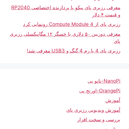
معرفی رزبری پای پیکو با پردازنده اختصاصی RP2040
و قیمت ۴ دلار
رزبری پای از Compute Module 4 رونمایی کرد
معرفی دوربین ۵۰ دلاری با حسگر ۱۲ مگاپیکسلی رزبری
پای
رزبری پای 4 با رم 4 گیگ و USB3 معرفی شد!
NanoPi-نانو پی
OrangePi-اورنج پی
آموزش
آموزش ویدیویی رزبری پای
بررسی و سخت افزار