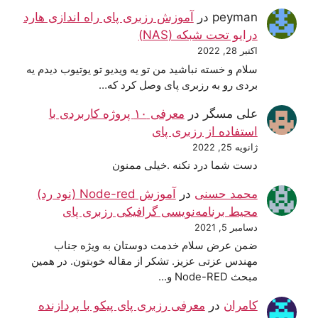
peyman
در
آموزش رزبری پای راه اندازی هارد
درایو تحت شبکه (NAS)
اکتبر 28, 2022
سلام و خسته نباشید من تو یه ویدیو تو یوتیوب دیدم یه
بردی رو به رزبری پای وصل کرد که…
علی مسگر
در
معرفی ۱۰ پروژه کاربردی با
استفاده از رزبری پای
ژانویه 25, 2022
دست شما درد نکنه .خیلی ممنون
محمد حسنی
در
آموزش Node-red (نود رد)
محیط برنامه‌نویسی گرافیکی رزبری پای
دسامبر 5, 2021
ضمن عرض سلام خدمت دوستان به ویژه جناب
مهندس عزتی عزیز. تشکر از مقاله خوبتون. در همین
مبحث Node-RED و…
کامران
در
معرفی رزبری پای پیکو با پردازنده