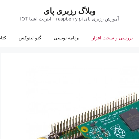
وبلاگ رزبری پای
آموزش رزبری پای raspberry pi – اینرنت اشیا IOT
بررسی و سخت افزار
برنامه نویسی
گنو لینوکس
کتا