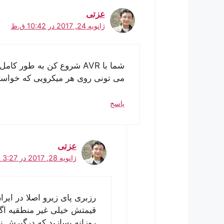
عزتی
ژانویه 24, 2017 در 10:42 ق.ظ
شما با AVR شروع کن به طور 
می تونی روی هر میکرویی که خواس
پاسخ
عزتی
ژانویه 28, 2017 در 3:27 ب.ظ
رزبری پای زیرو اصلا در ای
قیمتش خیلی غیر منطقیه اگر
روزانه بسازید که درگیرش ن