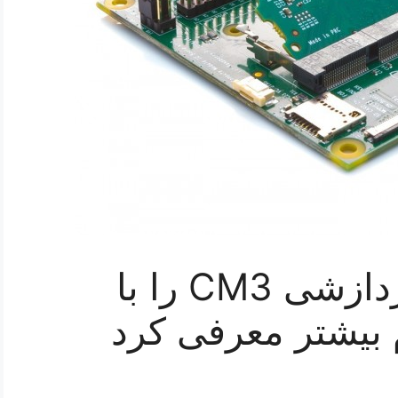
رزبری پای ماژول پردازشی CM3 را با
بیشتر معرفی کرد