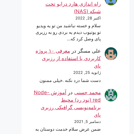
راه اندازی هارد درایو تحت
شبکه (NAS)
اکتبر 28, 2022
سلام و خسته نباشید من تو یه ویدیو
تو یوتیوب دیدم یه بردی رو به رزبری
پای وصل کرد که…
علی مسگر
در
معرفی ۱۰ پروژه
کاربردی با استفاده از رزبری
پای
ژانویه 25, 2022
دست شما درد نکنه .خیلی ممنون
محمد حسنی
در
آموزش Node-
red (نود رد) محیط
برنامه‌نویسی گرافیکی رزبری
پای
دسامبر 5, 2021
ضمن عرض سلام خدمت دوستان به