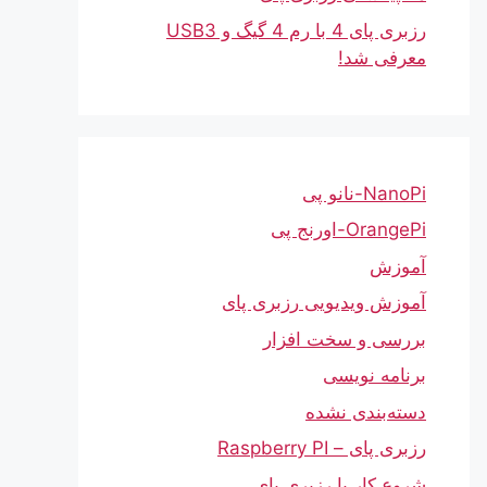
رزبری پای 4 با رم 4 گیگ و USB3
معرفی شد!
NanoPi-نانو پی
OrangePi-اورنج پی
آموزش
آموزش ویدیویی رزبری پای
بررسی و سخت افزار
برنامه نویسی
دسته‌بندی نشده
رزبری پای – Raspberry PI
شروع کار با رزبری پای