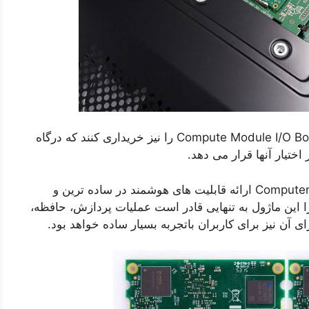
توسعه دهندگان در کنار این ماژول می توانند Compute Module I/O Board را نیز خریداری کنند که درگاه
بنیاد مورد بحث می گوید هدف از ارائه Computer Module ارائه قابلیت های هوشمند در ساده ترین و
این ماژول به تنهایی قادر است عملیات پردازش، حافظه،
ای آن نیز برای کاربران باتجربه بسیار ساده خواهد بود.