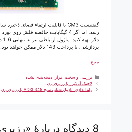
دلا
پردازشی، با پرداخت 143 دلار ممکن خواهد بود.
منیع
دسته‌ها
بررسی و سخت افزار
،
دسته‌بندی نشده
لاجیک آنالایزر با رزبری پای
راه اندازی ماژول شتاب سنج ADXL345 با رزبری پای