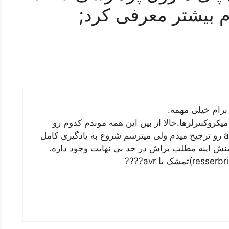
م بیشتر معرفی کرد;
رام خیلی مهمه.
میکروکنترلرها.حالا از بین این همه موندم کدوم رو
انتخاب کنم.خودم به خاطر یه ذره اشنایی avr رو ترجیح میدم ولی میترسم شروع به یادگیری کامل