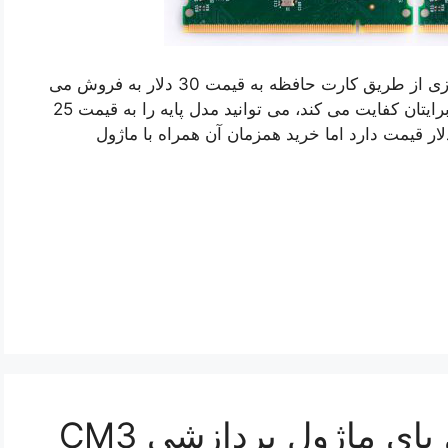
گفتنیست CM3 با قابلیت ارتقاء فضای ذخیره سازی از طریق کارت حافظه به قیمت 30 دلار به فروش می
رسد، اما اگر 4 گیگابایت حافظه فلش روی بورد برایتان کفایت می کند، می توانید مدل پایه را به قیمت 25
ر تهیه کنید. ماژول ارتباطی نیز به تنهایی 116 دلار قیمت دارد اما خرید همزمان آن همراه با ماژول
8 دیدگاه دربارهٔ «رزبری پای ماژول پردازشی CM3