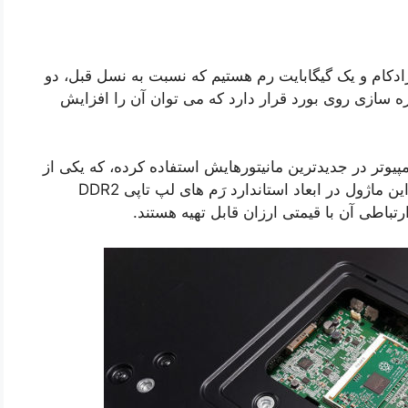
گیگاهرتزی ساخت برادکام و یک گیگابایت رم هستیم که نسبت به نسل قبل، دو
گیگابایت فضای ذخیره سازی روی بورد قرار دارد که می توان آن را افزایش
وید شرکت ژاپنی NEC از این کامپیوتر در جدیدترین مانیتورهایش استفاده کرده، که یکی از
کاربردهای بالقوه این محصول را نشان می دهد. این ماژول در ابعاد استاندارد رَم های لپ تاپی DDR2