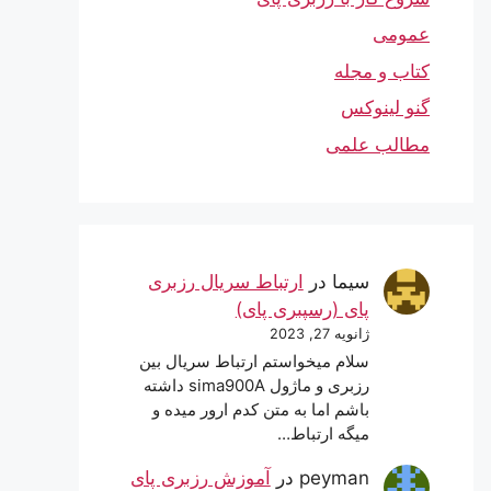
عمومی
کتاب و مجله
گنو لینوکس
مطالب علمی
سیما
در
ارتباط سریال رزبری
پای (رسپبری پای)
ژانویه 27, 2023
سلام میخواستم ارتباط سریال بین
رزبری و ماژول sima900A داشته
باشم اما به متن کدم ارور میده و
میگه ارتباط…
peyman
در
آموزش رزبری پای