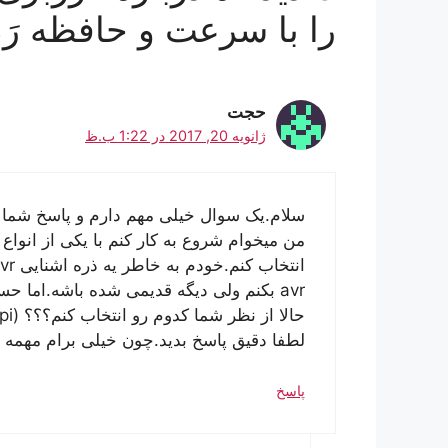
را با سرعت و حافظه رَ
حجت
ژانویه 20, 2017 در 1:22 ب.ظ
سلام.یک سوال خیلی مهم دارم و پاسخ شما ب
من میخوام شروع به کار کنم با یکی از انواع 
avr بکنم ولی دیگه قدیمی شده باشه.اما حسنش اینه مطلب براش در حد بی نهایت وجود داره.
حالا از نظر شما کدوم رو انتخاب کنم؟؟؟ (resserbripi)تمشک یا avr????
لطفا دقیق پاسخ بدید.چون خیلی برام مهمه
پاسخ