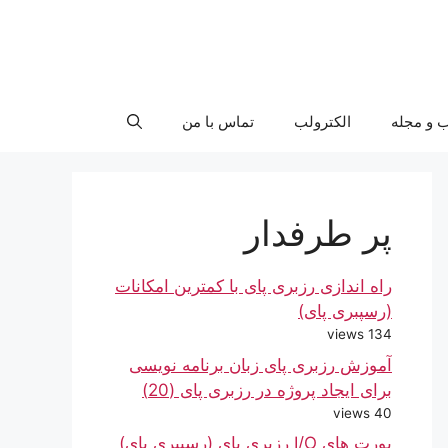
ب و مجله
الکترولب
تماس با من
پر طرفدار
راه اندازی رزبری پای با کمترین امکانات
(رسپبری پای)
134 views
آموزش رزبری پای زبان برنامه نویسی
برای ایجاد پروژه در رزبری پای (20)
40 views
پورت های I/O رزبری پای (رسپبری پای)