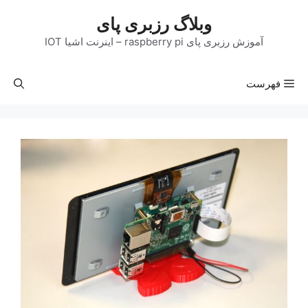
رش
وبلاگ رزبری پای
ه
حتوا
آموزش رزبری پای raspberry pi – اینرنت اشیا IOT
فهرست