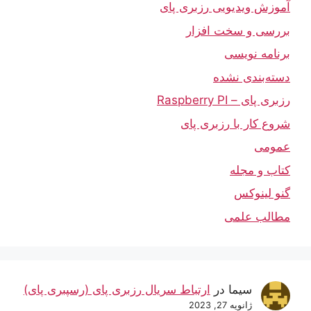
آموزش ویدیویی رزبری پای
بررسی و سخت افزار
برنامه نویسی
دسته‌بندی نشده
رزبری پای – Raspberry PI
شروع کار با رزبری پای
عمومی
کتاب و مجله
گنو لینوکس
مطالب علمی
سیما
در
ارتباط سریال رزبری پای (رسپبری پای)
ژانویه 27, 2023