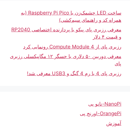
ساخت LED چشمک‌زن با Raspberry Pi Pico (به
همراه کد و راهنمای سیم‌کشی)
معرفی رزبری پای پیکو با پردازنده اختصاصی RP2040
و قیمت ۴ دلار
رزبری پای از Compute Module 4 رونمایی کرد
معرفی دوربین ۵۰ دلاری با حسگر ۱۲ مگاپیکسلی رزبری
پای
رزبری پای 4 با رم 4 گیگ و USB3 معرفی شد!
NanoPi-نانو پی
OrangePi-اورنج پی
آموزش