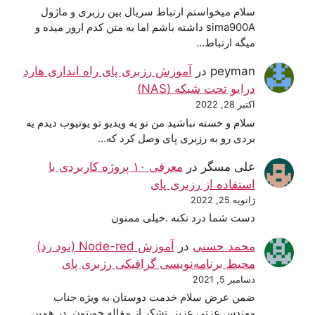
سلام میخواستم ارتباط سریال بین رزبری و ماژول
sima900A داشته باشم اما به متن کدم ارور میده و
میگه ارتباط…
peyman
در
آموزش رزبری پای راه اندازی هارد
درایو تحت شبکه (NAS)
اکتبر 28, 2022
سلام و خسته نباشید من تو یه ویدیو تو یوتیوب دیدم یه
بردی رو به رزبری پای وصل کرد که…
علی مسگر
در
معرفی ۱۰ پروژه کاربردی با
استفاده از رزبری پای
ژانویه 25, 2022
دست شما درد نکنه .خیلی ممنون
محمد حسنی
در
آموزش Node-red (نود رد)
محیط برنامه‌نویسی گرافیکی رزبری پای
دسامبر 5, 2021
ضمن عرض سلام خدمت دوستان به ویژه جناب
مهندس عزتی عزیز. تشکر از مقاله خوبتون. در همین