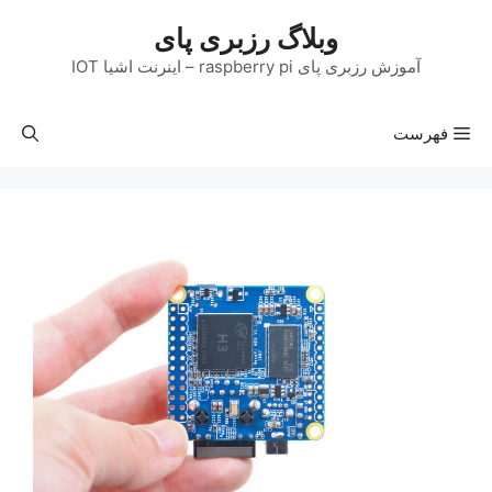
رش
وبلاگ رزبری پای
ه
حتوا
آموزش رزبری پای raspberry pi – اینرنت اشیا IOT
فهرست