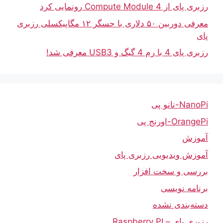
رزبری پای از Compute Module 4 رونمایی کرد
معرفی دوربین ۵۰ دلاری با حسگر ۱۲ مگاپیکسلی رزبری
پای
رزبری پای 4 با رم 4 گیگ و USB3 معرفی شد!
NanoPi-نانو پی
OrangePi-اورنج پی
آموزش
آموزش ویدیویی رزبری پای
بررسی و سخت افزار
برنامه نویسی
دسته‌بندی نشده
رزبری پای – Raspberry PI