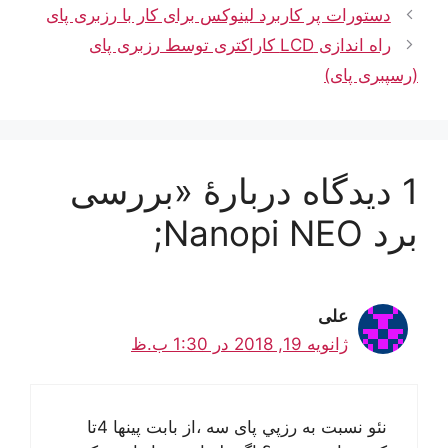
دستورات پر کاربرد لینوکس برای کار با رزبری پای
راه اندازی LCD کاراکتری توسط رزبری پای
(رسپبری پای)
1 دیدگاه دربارهٔ «بررسی
برد Nanopi NEO;
علی
ژانویه 19, 2018 در 1:30 ب.ظ
نئو نسبت به رزپي پای سه ،از بابت پينها 4تا