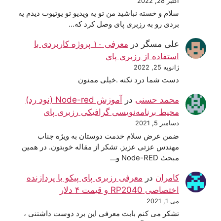
اکتبر 28, 2022
سلام و خسته نباشید من تو یه ویدیو تو یوتیوب دیدم یه
بردی رو به رزبری پای وصل کرد که…
علی مسگر
در
معرفی ۱۰ پروژه کاربردی با
استفاده از رزبری پای
ژانویه 25, 2022
دست شما درد نکنه .خیلی ممنون
محمد حسنی
در
آموزش Node-red (نود رد)
محیط برنامه‌نویسی گرافیکی رزبری پای
دسامبر 5, 2021
ضمن عرض سلام خدمت دوستان به ویژه جناب
مهندس عزتی عزیز. تشکر از مقاله خوبتون. در همین
مبحث Node-RED و…
کامران
در
معرفی رزبری پای پیکو با پردازنده
اختصاصی RP2040 و قیمت ۴ دلار
می 1, 2021
تشکر می کنم بابت معرفی این برد دوست داشتنی ،