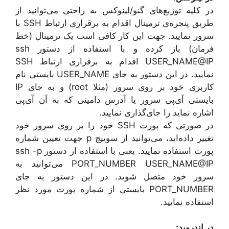
در کلیه توزیع‌های گنو/لینوکس به راحتی می‌توانید از
طریق پنجره‌‌ی ترمینال اقدام به برقراری ارتباط SSH با
سرور نمایید. جهت این کار کافی است یک ترمینال (خط
فرمان) باز کرده و با استفاده از دستور ssh
USER_NAME@IP اقدام به برقراری ارتباط SSH
نمایید. در این دستور به جای USER_NAME بایستی نام
کاربری خود بر روی سرور (مثلا root) و به جای IP
بایستی آی‌پی سرور یا آدرس دامینی که به آن آی‌پی
اشاره نماید را جای‌گذاری نمایید.
در صورتی که پورت SSH خود را بر روی سرور خود
تغییر داده‌اید، می‌توانید از سوییچ p جهت تعیین شماره
پورت استفاده نمایید. یعنی با استفاده از دستور ssh -p
PORT_NUMBER USER_NAME@IP می‌توانید به
سرور خود متصل شوید. در این دستور به جای
PORT_NUMBER بایستی از شماره پورت مورد نظر
استفاده نمایید.
در اندروید
: