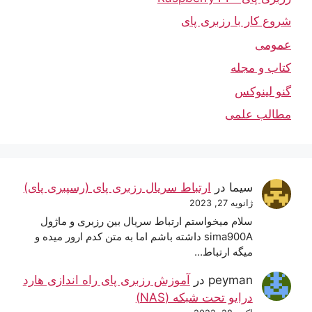
شروع کار با رزبری پای
عمومی
کتاب و مجله
گنو لینوکس
مطالب علمی
سیما
در
ارتباط سریال رزبری پای (رسپبری پای)
ژانویه 27, 2023
سلام میخواستم ارتباط سریال بین رزبری و ماژول
sima900A داشته باشم اما به متن کدم ارور میده و
میگه ارتباط…
peyman
در
آموزش رزبری پای راه اندازی هارد
درایو تحت شبکه (NAS)