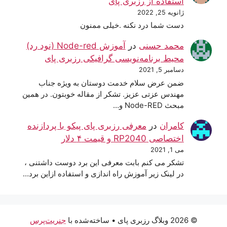
استفاده از رزبری پای
ژانویه 25, 2022
دست شما درد نکنه .خیلی ممنون
محمد حسنی
در
آموزش Node-red (نود رد)
محیط برنامه‌نویسی گرافیکی رزبری پای
دسامبر 5, 2021
ضمن عرض سلام خدمت دوستان به ویژه جناب
مهندس عزتی عزیز. تشکر از مقاله خوبتون. در همین
مبحث Node-RED و…
کامران
در
معرفی رزبری پای پیکو با پردازنده
اختصاصی RP2040 و قیمت ۴ دلار
می 1, 2021
تشکر می کنم بابت معرفی این برد دوست داشتنی ،
در لینک زیر آموزش راه اندازی و استفاده ازاین برد…
© 2026 وبلاگ رزبری پای
• ساخته‌شده با
جنریت‌پرس