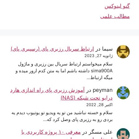
گنو لینوکس
مطالب علمی
سیما
در
ارتباط سریال رزبری پای (رسپبری پای)
ژانویه 27, 2023
سلام میخواستم ارتباط سریال بین رزبری و ماژول
sima900A داشته باشم اما به متن کدم ارور میده و
میگه ارتباط…
peyman
در
آموزش رزبری پای راه اندازی هارد
درایو تحت شبکه (NAS)
اکتبر 28, 2022
سلام و خسته نباشید من تو یه ویدیو تو یوتیوب دیدم یه
بردی رو به رزبری پای وصل کرد که…
علی مسگر
در
معرفی ۱۰ پروژه کاربردی با