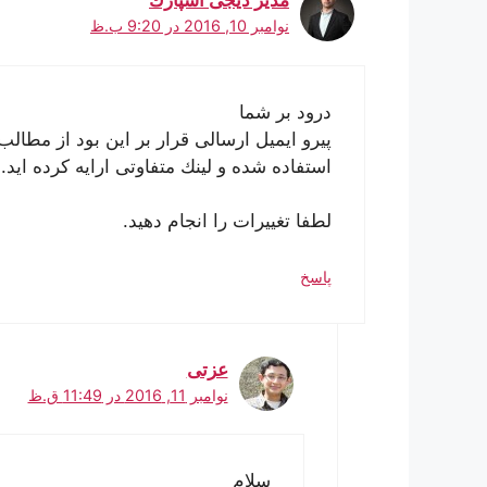
مدير ديجى اسپارك
نوامبر 10, 2016 در 9:20 ب.ظ
درود بر شما
پيرو ايميل ارسالى قرار بر اين بود از مطا
استفاده شده و لينك متفاوتى ارايه كرده ايد.
لطفا تغييرات را انجام دهيد.
پاسخ
عزتی
نوامبر 11, 2016 در 11:49 ق.ظ
سلام