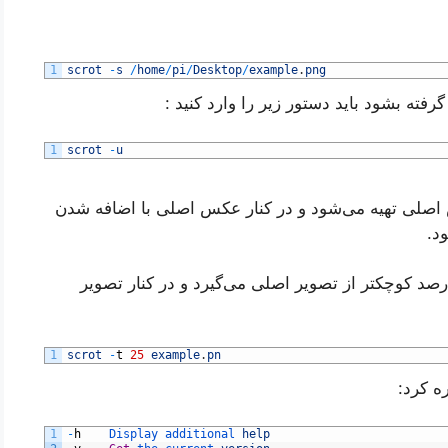
1
scrot
-
s
/
home
/
pi
/
Desktop
/
example
.
png
فته بشود باید دستور زیر را وارد کنید :
1
scrot
-
u
کوجکتر از عکس اصلی تهیه می‌شود و در کنار عکس اصلی با اضافه شدن
 مثال دستور زیر اسکرین شاتی با سایز ۲۵ درصد کوچکتر از تصویر اصلی می‌گیرد و در کنار تصویر
1
scrot
-
t
25
example
.
pn
ه کرد:
1
-
h
Display 
additional 
help