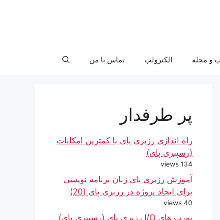
ب و مجله
الکترولب
تماس با من
پر طرفدار
راه اندازی رزبری پای با کمترین امکانات
(رسپبری پای)
134 views
آموزش رزبری پای زبان برنامه نویسی
برای ایجاد پروژه در رزبری پای (20)
40 views
پورت های I/O رزبری پای (رسپبری پای)