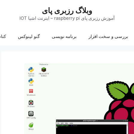
وبلاگ رزبری پای
آموزش رزبری پای raspberry pi – اینرنت اشیا IOT
بررسی و سخت افزار
برنامه نویسی
گنو لینوکس
کتا