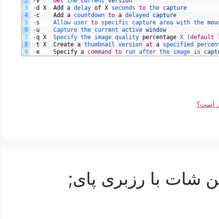
2
-
v
Get
the 
current 
version
3
-
d
X
Add
a
delay 
of
X
seconds 
to
the 
capture
4
-
c
Add
a
countdown 
to
a
delayed 
capture
5
-
s
Allow 
user 
to
specific 
capture 
area 
with 
the 
mou
6
-
u
Capture 
the 
current 
active 
window
7
-
q
X
Specify 
the 
image 
quality 
percentage
X
(
default
8
-
t
X
Create
a
thumbnail 
version 
at
a
specified 
percen
9
-
e
Specify
a
command
to
run 
after 
the 
image 
is
capt
تر است؟