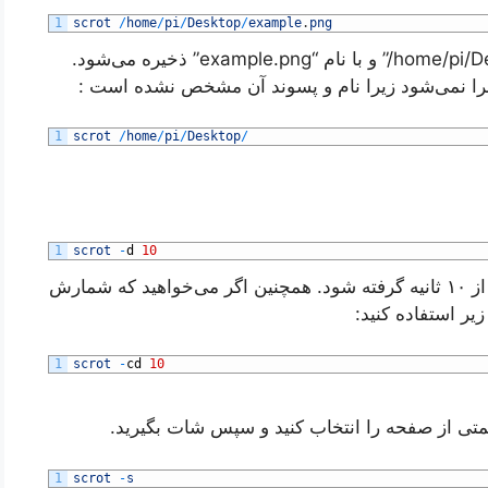
1
scrot
/
home
/
pi
/
Desktop
/
example
.
png
در مثال فوق تصویر مورد نظر در مسیر “/home/pi/Desktop/” و با نام “example.png” ذخیره می‌شود.
اجرا نمی‌شود زیرا نام و پسوند آن مشخص نشده است :
1
scrot
/
home
/
pi
/
Desktop
/
1
scrot
-
d
10
عدد ۱۰ به این معنی است که اسکرین شات پس از ۱۰ ثانیه گرفته شود. همچنین اگر می‌‌خواهید که شمارش
یر استفاده کنید:
1
scrot
-
cd
10
متی از صفحه را انتخاب کنید و سپس شات بگیرید.
1
scrot
-
s