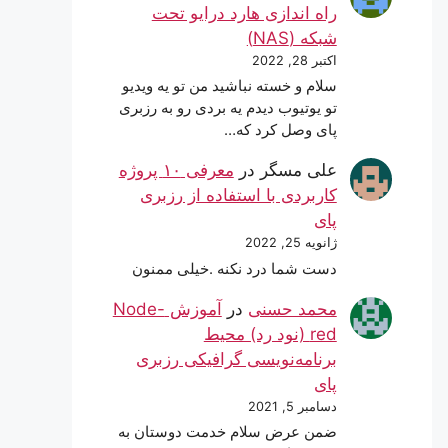
راه اندازی هارد درایو تحت
شبکه (NAS)
اکتبر 28, 2022
سلام و خسته نباشید من تو یه ویدیو
تو یوتیوب دیدم یه بردی رو به رزبری
پای وصل کرد که…
علی مسگر
در
معرفی ۱۰ پروژه
کاربردی با استفاده از رزبری
پای
ژانویه 25, 2022
دست شما درد نکنه .خیلی ممنون
محمد حسنی
در
آموزش Node-
red (نود رد) محیط
برنامه‌نویسی گرافیکی رزبری
پای
دسامبر 5, 2021
ضمن عرض سلام خدمت دوستان به