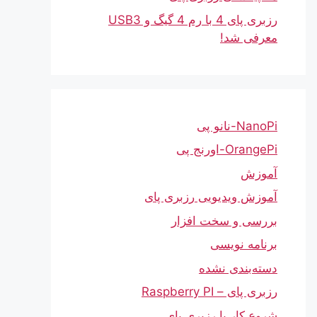
رزبری پای 4 با رم 4 گیگ و USB3
معرفی شد!
NanoPi-نانو پی
OrangePi-اورنج پی
آموزش
آموزش ویدیویی رزبری پای
بررسی و سخت افزار
برنامه نویسی
دسته‌بندی نشده
رزبری پای – Raspberry PI
شروع کار با رزبری پای