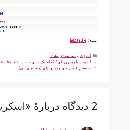
se
75
)
tage 
size
X
ure
منبع:
ECA.IR
دسته‌ها
آموزش
،
دسته‌بندی نشده
آردوینو یا رزبری پای؟ کدام یک برای پروژه شما مناسب
سیستم عامل های رزبری پای (رسپبری پای)
2 دیدگاه دربارهٔ «اسکرین شات با رزبری پای;