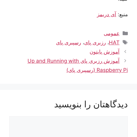
منبع:
آی دریمز
دسته‌ها
عمومی
برچسب‌ها
HAT
،
رزبری پای
،
رسپبری پای
آموزش پایتون
آموزش رزبری پای Up and Running with
Raspberry Pi (رسپبری پای)
دیدگاهتان را بنویسید
دیدگاه