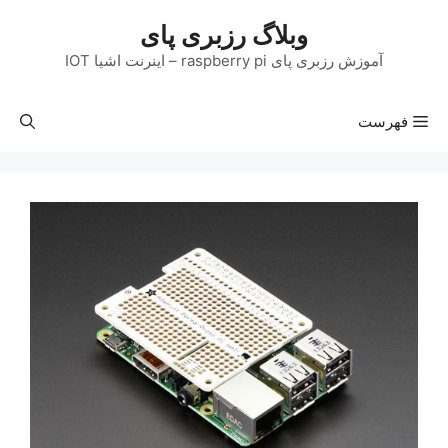
رش
وبلاگ رزبری پای
ه
حتوا
آموزش رزبری پای raspberry pi – اینرنت اشیا IOT
فهرست