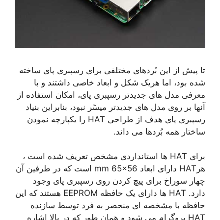
تا پیش از این بُردهای مختلفی برای رسپبری پای ساخته
شده بود، اما هریک شکل و ابعاد خاصی داشتند و با
معرفی مدل های جدیدتر رسپبری پای، امکان استفاده از
آنها بر روی مدل های جدیدتر میسّر نبود، بنابراین بنیاد
رسپبری پای هدف از طراحی HAT را یکپارچه نمودن
ساختار همه بُردها می داند.
برای HAT ها استانداردی مشخص تعریف شده است ،
هرHAT دارای ابعاد mm 65×56 است که در طرفین آن
چهار سوراخ برای پیچ کردن روی رسپبری پای وجود
دارد. HAT ها دارای یک حافظه EEPROM هستند که این
حافظه با مشخصه ای منحصر به فرد توسط سازنده
HAT پروگرام می شود و همان طور که در بالا اشاره