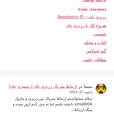
دسته‌بندی نشده
رزبری پای – Raspberry PI
شروع کار با رزبری پای
عمومی
کتاب و مجله
گنو لینوکس
مطالب علمی
سیما
در
ارتباط سریال رزبری پای (رسپبری پای)
ژانویه 27, 2023
سلام میخواستم ارتباط سریال بین رزبری و ماژول
sima900A داشته باشم اما به متن کدم ارور میده و
میگه ارتباط…