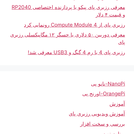
معرفی رزبری پای پیکو با پردازنده اختصاصی RP2040
و قیمت ۴ دلار
رزبری پای از Compute Module 4 رونمایی کرد
معرفی دوربین ۵۰ دلاری با حسگر ۱۲ مگاپیکسلی رزبری
پای
رزبری پای 4 با رم 4 گیگ و USB3 معرفی شد!
NanoPi-نانو پی
OrangePi-اورنج پی
آموزش
آموزش ویدیویی رزبری پای
بررسی و سخت افزار
برنامه نویسی