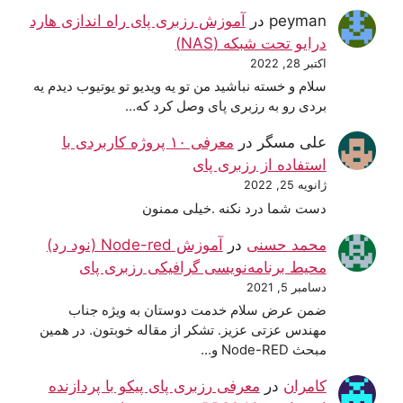
peyman
در
آموزش رزبری پای راه اندازی هارد
درایو تحت شبکه (NAS)
اکتبر 28, 2022
سلام و خسته نباشید من تو یه ویدیو تو یوتیوب دیدم یه
بردی رو به رزبری پای وصل کرد که…
علی مسگر
در
معرفی ۱۰ پروژه کاربردی با
استفاده از رزبری پای
ژانویه 25, 2022
دست شما درد نکنه .خیلی ممنون
محمد حسنی
در
آموزش Node-red (نود رد)
محیط برنامه‌نویسی گرافیکی رزبری پای
دسامبر 5, 2021
ضمن عرض سلام خدمت دوستان به ویژه جناب
مهندس عزتی عزیز. تشکر از مقاله خوبتون. در همین
مبحث Node-RED و…
کامران
در
معرفی رزبری پای پیکو با پردازنده